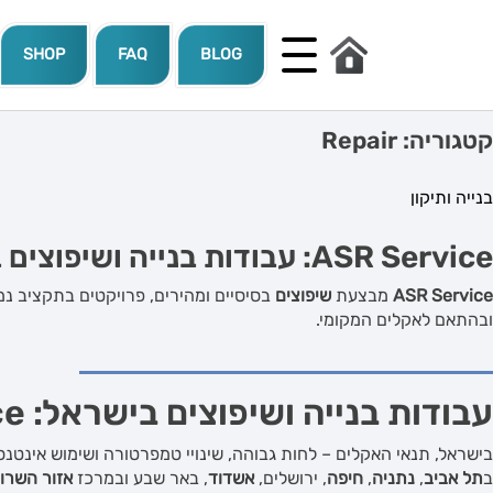
SHOP
FAQ
BLOG
קטגוריה:
Repair
בנייה ותיקון
ASR Service
: עבודות בנייה ושיפוצים
ASR Service
מבצעת
שיפוצים
בסיסיים ומהירים, פרויקטים בתקציב נמ
ובהתאם לאקלים המקומי.
עבודות בנייה ושיפוצים בישראל:
ce
בישראל, תנאי האקלים – לחות גבוהה, שינויי טמפרטורה ושימוש אינטנס
ב
תל אביב
,
נתניה
,
חיפה
, ירושלים,
אשדוד
, באר שבע ובמרכז
אזור השרון