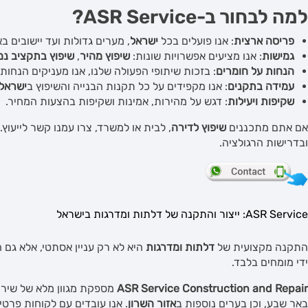
למה לבחור ב-
ASR Service
?
פריסה ארצית
: אנו פועלים בכל
ישראל
, מערים גדולות ועד יישובים ב
גמישות
: אנו מציעים אפשרויות שונות:
שיפוץ מהיר
,
שיפוץ בתקציב נמ
הנחות על חומרים
: בזכות שיתופי הפעולה שלנו, אנו מעניקים הנחות 
עמידה בתקנים
: אנו מקפידים על כל תקנות הבנייה והשיפוץ ב
ישראל
שקיפות ויעילות
: דגש על מהירות, אמינות ושקיפות בהצעות המחיר.
אם אתם מתכננים
שיפוץ לדירה
, לבית או למשרד, צרו עמנו קשר לייעו
ובדרישות הרגולציה.
ASR Service: ייצור והתקנה של דלתות ומדרגות בישראל
התקנה מקצועית של
דלתות ומדרגות
היא לא רק עניין אסתטי, אלא גם ה
ידי מומחים בלבד.
ASR Service Construction and Repair
מספקת מגוון מלא של שירות
באר שבע, וכן בערים נוספות ב
אזור השרון
. אנו עובדים עם לקוחות פרטיי