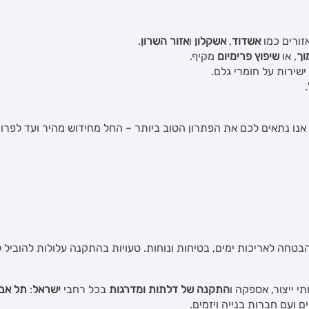
אזורים כמו
אשדוד
,
אשקלון
ו
אזור השרון
.
וך
, או
שיפוץ פרימיום
מקיף.
ישירות על חומרי גלם.
.
ץ. אנו נתאים לכם את הפתרון הטוב ביותר – החל מחידוש מהיר ועד לפ
בטחה לאריכות ימים, בטיחות ונוחות. טעויות בהתקנה עלולות להוביל לת
י ייצור, אספקה ו
התקנה של דלתות ומדרגות
בכל רחבי
ישראל
:
תל אבי
ם ועם חברות בנייה ויזמים.