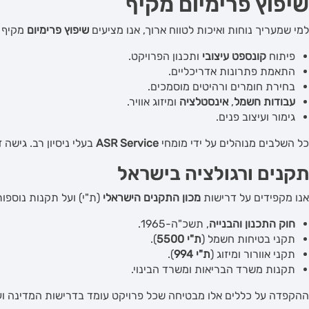
שיפוץ פרימיום מקיף
למי שמעריך נוחות ואיכות לטווח ארוך, אנו מציעים
שיפוץ פרימיום
מקיף "
פיתוח
קונספט עיצובי
ותכנון הפרויקט.
התאמת פתרונות אדריכליים.
בחירת חומרים ורהיטים מוסמכים.
עבודות חשמל
,
אינסטלציה
ומיזוג אוויר.
גימור ועיצוב פנים.
כל השלבים מנוהלים על ידי מומחי
ASR Service
בעלי ניסיון רב. גישה
תקנים ורגולציה בישראל
אנו מקפידים על דרישות
מכון התקנים הישראלי
(ת"י) ועל תקנות נוספות
חוק התכנון והבנייה
, תשכ"ה-1965.
תקני בטיחות חשמל (
ת"י 5500
).
תקני אוורור ומיזוג (
ת"י 994
).
תקנות משרד הבריאות ומשרד הבינוי.
ההקפדה על כללים אלו מבטיחה שכל פרויקט עומד בדרישות המדינה וע