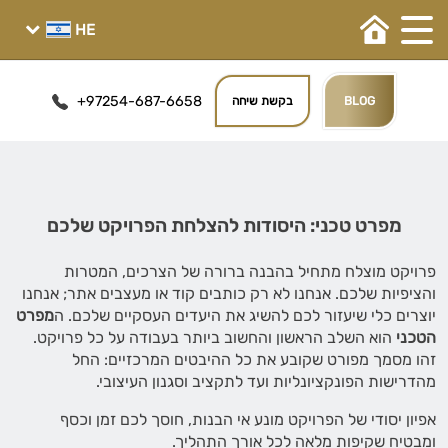
+97254-687-6658
BLOG
בקשת שיחה
מפרט טכני: היסודות להצלחת הפרויקט שלכם
פרויקט מוצלח מתחיל בהבנה ברורה של הצרכים, המטרות
והציפיות שלכם. אנחנו לא רק כותבים קוד או מעצבים אתר; אנחנו
יוצרים כלי שיעזור לכם להשיג את היעדים העסקיים שלכם. ה
מפרט
הטכני
הוא השלב הראשון והחשוב ביותר בעבודה על כל פרויקט.
זהו מסמך מפורט שקובע את כל ההיבטים המרכזיים: החל
מהדרישות הפונקציונליות ועד לתקציב וסגנון העיצובי.
אפיון יסודי של הפרויקט מונע אי הבנות, חוסך לכם זמן וכסף
ומבטיח שקיפות מלאה לכל אורך התהליך.