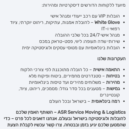
מיועד ללקוחות הדורשים דיסקרטיות ומהירות:
הובלות VIP עם רכב ייעודי ומנהל אישי
White Glove
– להובלת אמנות, עתיקות, ריהוט יוקרתי, ציוד
רפואי ו-IT
מנהל אישי 24/7 בכל שלבי ההובלה
שירותי שדה תעופה: ליווי, פסט-טראק במכס
הובלות בינלאומיות עם מטוסי עסקים ולוגיסטיקה ימית
העקרונות שלנו
התאמה אישית
– כל הובלה מתוכננת לפי צורכי הלקוח
בטיחות
– סטנדרטים מחמירים, ביטוח ופיקוח מלא
מהירות
– משלוחים מהירים ועד טיסות בינלאומיות
גמישות
– מטענים בכל סדר גודל: מסמכים, ריהוט, ציוד,
קונטיינרים
רמה בינלאומית
– בישראל ובכל העולם
ASR Service Moving & Logistics – השותף האמין שלכם
להובלות ולוגיסטיקה בישראל ובעולם. אנחנו דואגים לכל פרט – כדי
שהמטען שלכם יגיע בזמן ובבטחה. צרו קשר עכשיו לקבלת הצעת