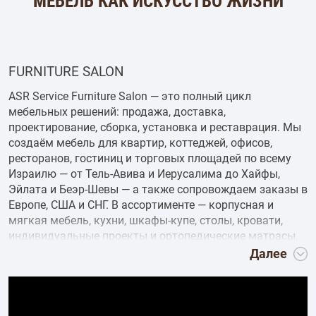
МЕБЕЛЬ КАК ИСКУССТВО ЖИЗНИ
FURNITURE SALON
ASR Service Furniture Salon — это полный цикл
мебельных решений: продажа, доставка,
проектирование, сборка, установка и реставрация. Мы
создаём мебель для квартир, коттеджей, офисов,
ресторанов, гостиниц и торговых площадей по всему
Израилю — от Тель-Авива и Иерусалима до Хайфы,
Эйлата и Беэр-Шевы — а также сопровождаем заказы в
Европе, США и СНГ. В ассортименте — корпусная и
мягкая мебель, кухни, шкафы-купе, столы, кровати,
индивидуальные проекты и ортопедические матрасы.
Мы гарантируем безопасную доставку,
Далее
профессиональную установку, современный дизайн и
высокое качество. ASR Service — это комфорт,
надёжность и стиль, созданные под ваши потребности.