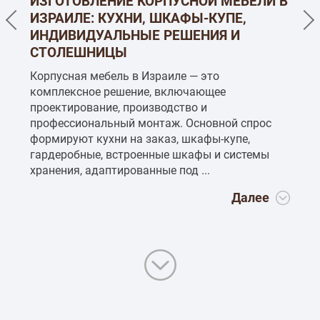
ИЗГОТОВЛЕНИЕ КОРПУСНОЙ МЕБЕЛИ В
П
ИЗРАИЛЕ: КУХНИ, ШКАФЫ-КУПЕ,
М
ИНДИВИДУАЛЬНЫЕ РЕШЕНИЯ И
СТОЛЕШНИЦЫ
Корпусная мебель в Израиле — это
Кр
комплексное решение, включающее
ко
проектирование, производство и
оф
профессиональный монтаж. Основной спрос
Ос
формируют кухни на заказ, шкафы-купе,
ин
в.
гардеробные, встроенные шкафы и системы
тр
хранения, адаптированные под ...
...
Далее