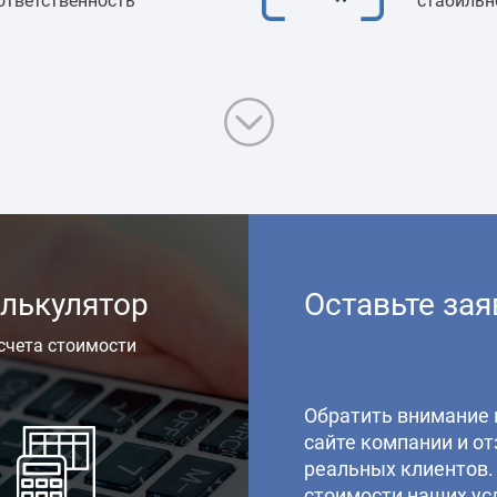
ответственность
стабильн
лькулятор
Оставьте зая
счета стоимости
Обратить внимание 
сайте компании и о
реальных клиентов.
стоимости наших усл