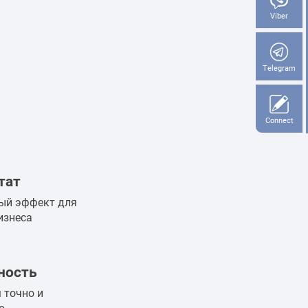
Viber
Telegram
Connect
тат
ый эффект для
изнеса
ность
 точно и