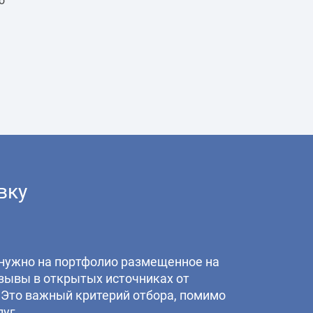
о
вку
нужно на портфолио размещенное на
тзывы в открытых источниках от
 Это важный критерий отбора, помимо
уг.