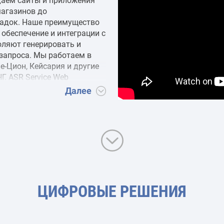
даём сайты и приложения
магазинов до
щадок. Наше преимущество
обеспечение и интеграции с
оляют генерировать и
 запроса. Мы работаем в
е-Цион, Кейсария и другие
Г. ASR Service Web
адёжность и инновации,
Далее
ентификация и философия
но представить без
магазин, приложение или
зитка, идентификация…
ЦИФРОВЫЕ РЕШЕНИЯ