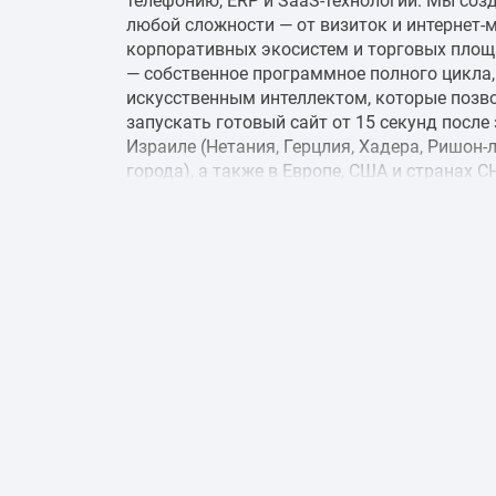
телефонию, ERP и SaaS-технологии. Мы соз
любой сложности — от визиток и интернет-
корпоративных экосистем и торговых пло
— собственное программное полного цикла, 
искусственным интеллектом, которые позв
запускать готовый сайт от 15 секунд после
Израиле (Нетания, Герцлия, Хадера, Ришон-л
города), а также в Европе, США и странах СН
Production — это безопасность скорость, н
доступные каждому бизнесу. Цифровая ид
направления Современный бизнес невозмож
собственного веб-ресурса. Сайт, интернет-
любая другая цифровая площадка — это ви