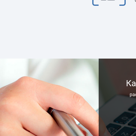
Ка
ра