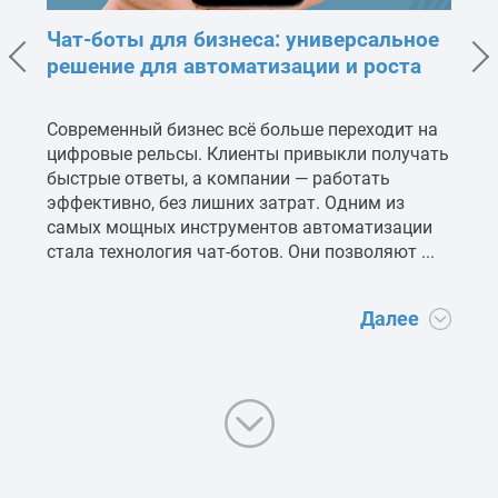
Чат-боты для бизнеса: универсальное
Не
решение для автоматизации и роста
ис
бу
Современный бизнес всё больше переходит на
Со
цифровые рельсы. Клиенты привыкли получать
бе
и.
быстрые ответы, а компании — работать
эп
эффективно, без лишних затрат. Одним из
не
самых мощных инструментов автоматизации
ис
стала технология чат-ботов. Они позволяют ...
ко
сн
Далее