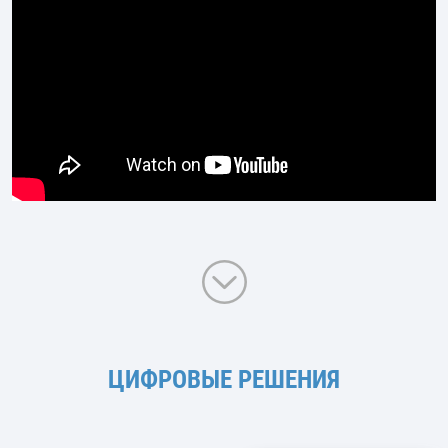
клиенты живут в эпоху, когда скорость и точность
решений определяют конкурентоспособность.
Использование классических методов управления,
маркетинга, коммуникаций или финансов сегодня
равносильно поездке на ослике в мире гиперлупа.
Время стало главным ресурсом, и именно нейросети
позволяют экономить его тысячекратно. Компания
ASR Service…
ЦИФРОВЫЕ РЕШЕНИЯ