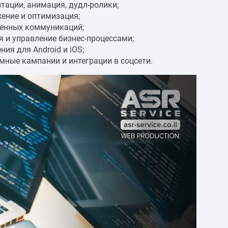
нтации, анимация, дудл-ролики;
ение и оптимизация;
еменных коммуникаций;
я и управление бизнес-процессами;
ия для Android и iOS;
амные кампании и интеграции в соцсети.