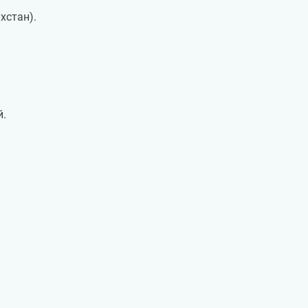
хстан).
й.