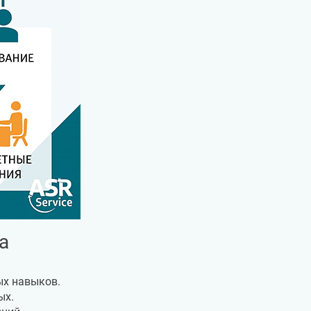
а
ых навыков.
ых.